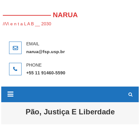
Skip
to
——————— NARUA
content
//\/\ e n t a L A B __ 2030
narua@fsp.usp.br
+55 11 91460-5590
Pão, Justiça E Liberdade