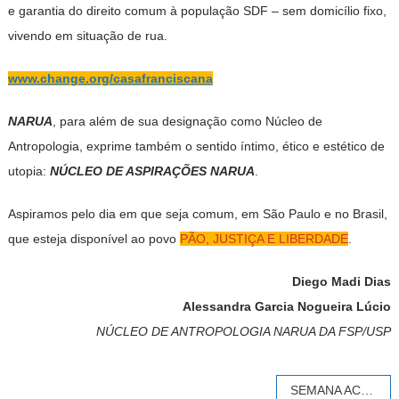
e garantia do direito comum à população SDF – sem domicílio fixo,
vivendo em situação de rua.
www.change.org/casafranciscana
NARUA
, para além de sua designação como Núcleo de
Antropologia, exprime também o sentido íntimo, ético e estético de
utopia:
NÚCLEO DE ASPIRAÇÕES NARUA
.
Aspiramos pelo dia em que seja comum, em São Paulo e no Brasil,
que esteja disponível ao povo
PÃO, JUSTIÇA E LIBERDADE
.
Diego Madi Dias
Alessandra Garcia Nogueira Lúcio
NÚCLEO DE ANTROPOLOGIA NARUA DA FSP/USP
Navegação
SEMANA ACADÊMICA em honra e memória das vítimas do Massacre da Sé (2004)