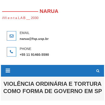
Skip
to
——————— NARUA
content
//\/\ e n t a L A B __ 2030
narua@fsp.usp.br
+55 11 91460-5590
VIOLÊNCIA ORDINÁRIA E TORTURA
COMO FORMA DE GOVERNO EM SP