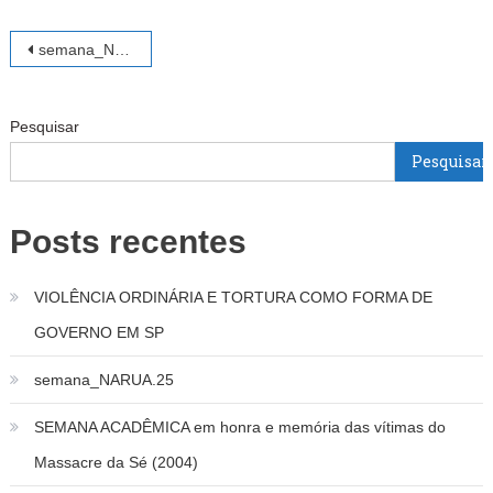
Navegação
semana_NARUA.25
de
Pesquisar
Post
Pesquisar
Posts recentes
VIOLÊNCIA ORDINÁRIA E TORTURA COMO FORMA DE
GOVERNO EM SP
semana_NARUA.25
SEMANA ACADÊMICA em honra e memória das vítimas do
Massacre da Sé (2004)