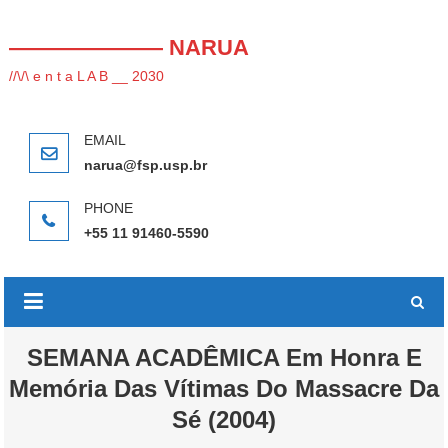
Skip
to
——————— NARUA
content
//\/\ e n t a L A B __ 2030
narua@fsp.usp.br
+55 11 91460-5590
SEMANA ACADÊMICA Em Honra E
Memória Das Vítimas Do Massacre Da
Sé (2004)