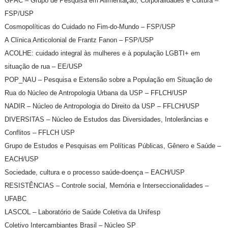
GPAC – Grupo de Pesquisa em Alimentação, Corporalidades e Cultura –
FSP/USP
Cosmopolíticas do Cuidado no Fim-do-Mundo – FSP/USP
A Clínica Anticolonial de Frantz Fanon – FSP/USP
ACOLHE: cuidado integral às mulheres e à população LGBTI+ em
situação de rua – EE/USP
POP_NAU – Pesquisa e Extensão sobre a População em Situação de
Rua do Núcleo de Antropologia Urbana da USP – FFLCH/USP
NADIR – Núcleo de Antropologia do Direito da USP – FFLCH/USP
DIVERSITAS – Núcleo de Estudos das Diversidades, Intolerâncias e
Conflitos – FFLCH USP
Grupo de Estudos e Pesquisas em Políticas Públicas, Gênero e Saúde –
EACH/USP
Sociedade, cultura e o processo saúde-doença – EACH/USP
RESISTÊNCIAS – Controle social, Memória e Interseccionalidades –
UFABC
LASCOL – Laboratório de Saúde Coletiva da Unifesp
Coletivo Intercambiantes Brasil – Núcleo SP